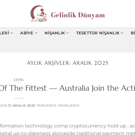
LERI
ABIYE
NIŞANLIK
TESETTÜR NIŞANLIK
B
AYLIK ARŞIVLER:
ARALIK 2025
GENEL
Of The Fittest — Australia Join the Act
DAN
31 ARALIK 2025
TARIHINDE YAYINLANDI
te information technology comp cryptocurrency hold up , a
r digital up-to-dateness alongside traditional payment m