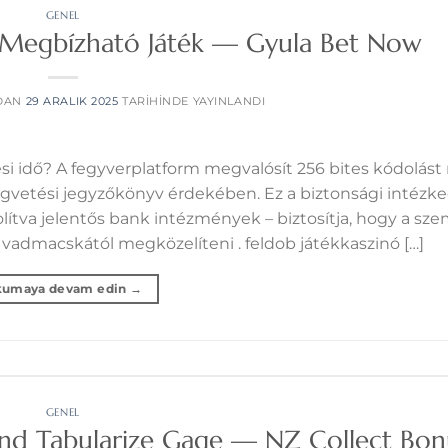
GENEL
 Megbízható Játék — Gyula Bet Now
DAN
29 ARALIK 2025
TARIHINDE YAYINLANDI
ési idő? A fegyverplatform megvalósít 256 bites kódolás
gvetési jegyzőkönyv érdekében. Ez a biztonsági intézk
lítva jelentős bank intézmények – biztosítja, hogy a sz
a vadmacskától megközelíteni . feldob játékkaszinó […]
umaya devam edin
→
GENEL
nd Tabularize Gage — NZ Collect Bon