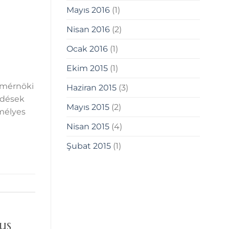
Mayıs 2016
(1)
Nisan 2016
(2)
Ocak 2016
(1)
Ekim 2015
(1)
t mérnöki
Haziran 2015
(3)
edések
Mayıs 2015
(2)
emélyes
Nisan 2015
(4)
Şubat 2015
(1)
us