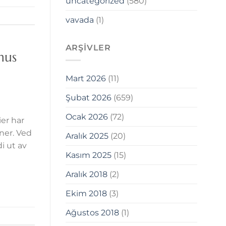
uncategorized
(580)
vavada
(1)
ARŞIVLER
nus
Mart 2026
(11)
Şubat 2026
(659)
Ocak 2026
(72)
ier har
ner. Ved
Aralık 2025
(20)
i ut av
Kasım 2025
(15)
Aralık 2018
(2)
Ekim 2018
(3)
Ağustos 2018
(1)