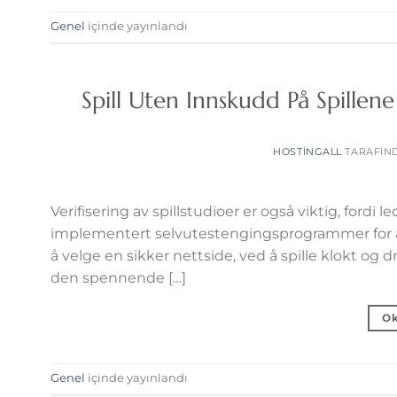
Genel
içinde yayınlandı
ink panel
ink panel
Spill Uten Innskudd På Spille
ink panel
HOSTINGALL
TARAFIN
ink panel
ink panel
Verifisering av spillstudioer er også viktig, fordi le
implementert selvutestengingsprogrammer for å
ink panel
å velge en sikker nettside, ved å spille klokt og 
den spennende […]
ink panel
Ok
ink panel
ink panel
Genel
içinde yayınlandı