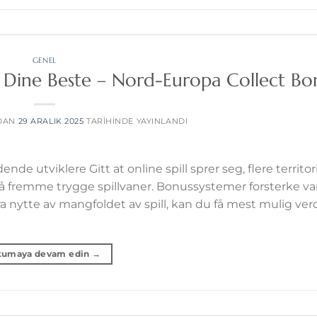
GENEL
ne Dine Beste – Nord-Europa Collect Bo
DAN
29 ARALIK 2025
TARIHINDE YAYINLANDI
dende utviklere Gitt at online spill sprer seg, flere territor
 fremme trygge spillvaner. Bonussystemer forsterke va
dra nytte av mangfoldet av spill, kan du få mest mulig verd
umaya devam edin
→