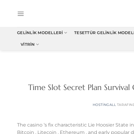
ink panel
ink panel
ink paketleri
GELINLIK MODELLERI
TESETTÜR GELINLIK MODEL
ink
VITRIN
ink
ink
Time Slot Secret Plan Survival 
ink
ink
HOSTINGALL
TARAFIN
ink panel
The casino ‘s fix characteristic Lie Hoosier Sta
ink panel
Bitcoin , Litecoin , Ethereum , and early popula