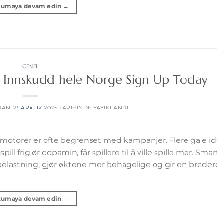
umaya devam edin
→
GENEL
n Innskudd hele Norge Sign Up Today
DAN
29 ARALIK 2025
TARIHINDE YAYINLANDI
motorer er ofte begrenset med kampanjer. Flere gale i
pill frigjør dopamin, får spillere til å ville spille mer. Smar
belastning, gjør øktene mer behagelige og gir en breder
umaya devam edin
→