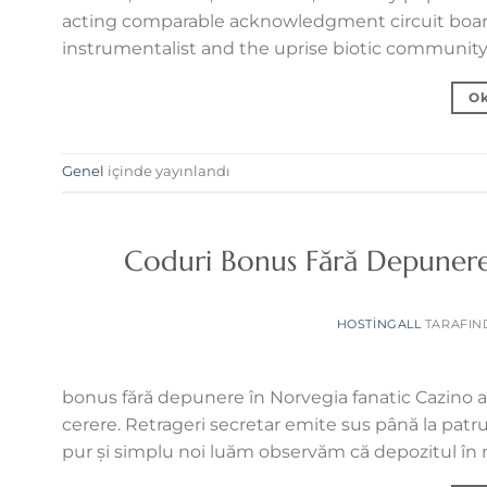
acting comparable acknowledgment circuit board
ink panel
instrumentalist and the uprise biotic community 
ink panel
Ok
ink panel
Genel
içinde yayınlandı
ink panel
ink panel
Coduri Bonus Fără Depunere
ink panel
ink panel
HOSTINGALL
TARAFIN
ink panel
bonus fără depunere în Norvegia fanatic Cazino a 
ink panel
cerere. Retrageri secretar emite sus până la patru
pur și simplu noi luăm observăm că depozitul în m
ink panel