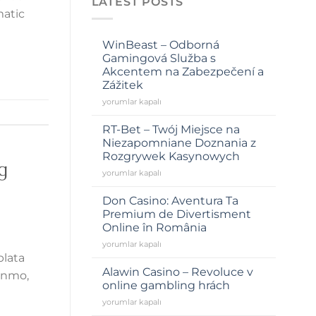
LATEST POSTS
matic
WinBeast – Odborná
Gamingová Služba s
Akcentem na Zabezpečení a
Zážitek
yorumlar kapalı
RT-Bet – Twój Miejsce na
Niezapomniane Doznania z
Rozgrywek Kasynowych
g
yorumlar kapalı
Don Casino: Aventura Ta
Premium de Divertisment
Online în România
yorumlar kapalı
plata
Alawin Casino – Revoluce v
Venmo,
online gambling hrách
yorumlar kapalı