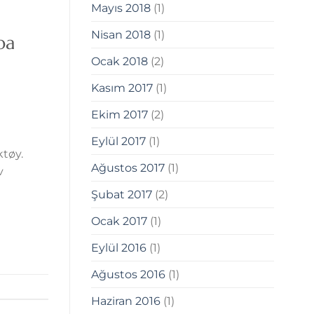
Mayıs 2018
(1)
Nisan 2018
(1)
pa
Ocak 2018
(2)
Kasım 2017
(1)
Ekim 2017
(2)
Eylül 2017
(1)
ktøy.
Ağustos 2017
(1)
v
Şubat 2017
(2)
Ocak 2017
(1)
Eylül 2016
(1)
Ağustos 2016
(1)
Haziran 2016
(1)