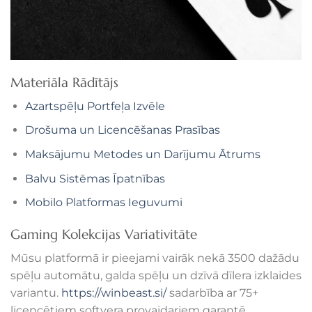
nk panel
nk panel
nk panel
Materiāla Rādītājs
Azartspēļu Portfeļa Izvēle
nk panel
Drošuma un Licencēšanas Prasības
nk panel
Maksājumu Metodes un Darījumu Ātrums
nk panel
Balvu Sistēmas Īpatnības
Mobilo Platformas Ieguvumi
nk panel
Gaming Kolekcijas Variativitāte
nk panel
Mūsu platformā ir pieejami vairāk nekā 3500 dažādu
nk panel
spēļu automātu, galda spēļu un dzīvā dīlera izklaides
variantu.
https://winbeast.si/
sadarbība ar 75+
nk panel
licencētiem softvera provaidariem garantē