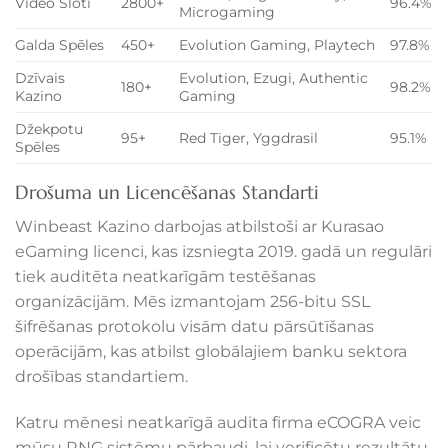
Video Sloti
2800+
96.4%
Microgaming
nk panel
Galda Spēles
450+
Evolution Gaming, Playtech
97.8%
Dzīvais
Evolution, Ezugi, Authentic
180+
98.2%
nk panel
Kazino
Gaming
Džekpotu
nk panel
95+
Red Tiger, Yggdrasil
95.1%
Spēles
nk panel
Drošuma un Licencēšanas Standarti
nk panel
Winbeast Kazino darbojas atbilstoši ar Kurasao
eGaming licenci, kas izsniegta 2019. gadā un regulāri
nk panel
tiek auditēta neatkarīgām testēšanas
organizācijām. Mēs izmantojam 256-bitu SSL
nk panel
šifrēšanas protokolu visām datu pārsūtīšanas
operācijām, kas atbilst globālajiem banku sektora
nk panel
drošības standartiem.
nk panel
Katru mēnesi neatkarīgā audita firma eCOGRA veic
mūsu RNG sistēmu pārbaudi, lai verificētu rezultātu