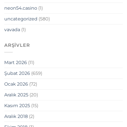
neon54.casino
(1)
ahis
uncategorized
(580)
nbet
vavada
(1)
nbet
ARŞIVLER
ici
Mart 2026
(11)
et
Şubat 2026
(659)
Ocak 2026
(72)
t
Aralık 2025
(20)
nbet güncel giriş
Kasım 2025
(15)
Aralık 2018
(2)