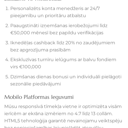
Personalizēts konta menedžeris ar 24/7
nk panel
pieejamību un prioritāru atbalstu
nk panel
Paaugstināti izņemšanas ierobežojumi līdz
€50,000 mēnesī bez papildu verifikācijas
nk panel
Iknedēļas cashback līdz 20% no zaudējumiem
nk panel
bez apgrozījuma prasībām
Ekskluzīvas turnīru ielūgums ar balvu fondiem
nk panel
virs €100,000
nk panel
Dzimšanas dienas bonusi un individuāli pielāgoti
sezonālie piedāvājumi
nk panel
Mobilo Platformas Ieguvumi
nk panel
Mūsu responsīvā tīmekļa vietne ir optimizēta visām
ierīcēm ar ekrāna izmēriem no 4.7 līdz 13 collām.
nk panel
HTML5 tehnoloģija garantē nevainojamu veiktspēju
bez nepieciešamības lejupielādēt atsevišķu